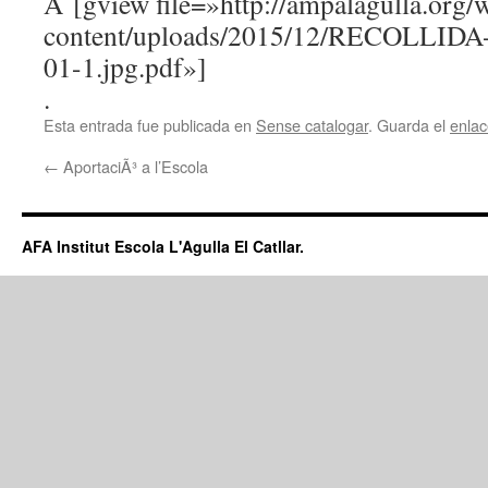
Â [gview file=»http://ampalagulla.org/
content/uploads/2015/12/RECOLLID
01-1.jpg.pdf»]
.
Esta entrada fue publicada en
Sense catalogar
. Guarda el
enla
←
AportaciÃ³ a l’Escola
AFA Institut Escola L'Agulla El Catllar.