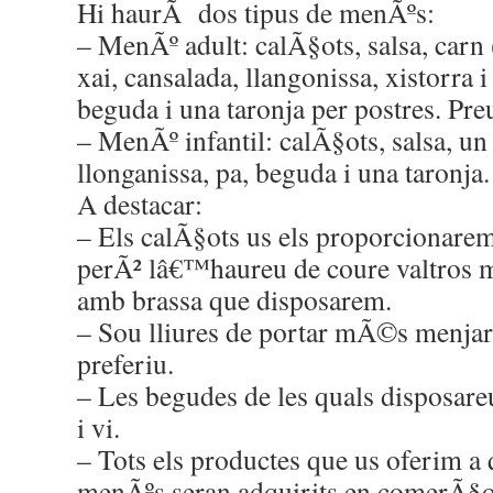
Hi haurÃ dos tipus de menÃºs:
– MenÃº adult: calÃ§ots, salsa, carn 
xai, cansalada, llangonissa, xistorra i
beguda i una taronja per postres. Pre
– MenÃº infantil: calÃ§ots, salsa, un t
llonganissa, pa, beguda i una taronja.
A destacar:
– Els calÃ§ots us els proporcionarem 
perÃ² lâ€™haureu de coure valtros m
amb brassa que disposarem.
– Sou lliures de portar mÃ©s menjar 
preferiu.
– Les begudes de les quals disposareu
i vi.
– Tots els productes que us oferim a 
menÃºs seran adquirits en comerÃ§os 