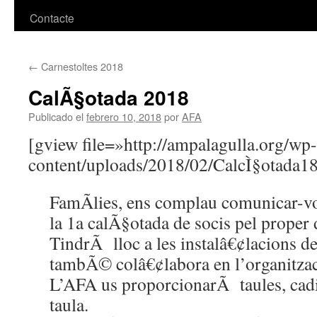
Contacte
←
Carnestoltes 2018
CalÃ§otada 2018
Publicado el
febrero 10, 2018
por
AFA
[gview file=»http://ampalagulla.org/wp-
content/uploads/2018/02/CalcÌ§otada18
FamÃ­lies, ens complau comunicar-vo
la 1a calÃ§otada de socis pel proper
TindrÃ lloc a les instalâ€¢lacions de 
tambÃ© colâ€¢labora en l’organitzac
L’AFA us proporcionarÃ taules, cadi
taula.