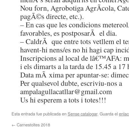
Nou forn, Agrobotiga AgrÃ­cola, Ca
pagÃ©s directe, etc.).
– En cas que les condicions metereo
favorables, es postposarÃ el dia.
– CaldrÃ que entre tots vetllem el 
havent-hi nens/es no hi hagi cap inci
Inscripcions al local de lâ€™AFA: ma
i els dimarts a la tarda de 15.45 a 17 
Data mÃ xima per apuntar-se: dimecr
Per qualsevol dubte, escriviu-nos a
ampalagullacatllar@gmail.com
Us hi esperem a tots i totes!!!
Esta entrada fue publicada en
Sense catalogar
. Guarda el
enla
←
Carnestoltes 2018