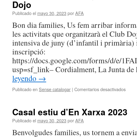
Dojo
2024-
25
Publicado el
mayo 30, 2023
por
AFA
Bon dia families, Us fem arribar inform
les activitats que organitzarà el Club Do
intensiva de juny (d’infantil i primària) i
inscripció:
https://docs.google.com/forms/d/
usp=sf_link– Cordialment, La Junta d
leyendo
→
en
Publicado en
Sense catalogar
|
Comentarios desactivados
Propo
activi
jorna
Casal estiu d’En Xarxa 2023
intens
amb
Publicado el
mayo 30, 2023
por
AFA
Club
Benvolgudes families, us tornem a envia
Dojo