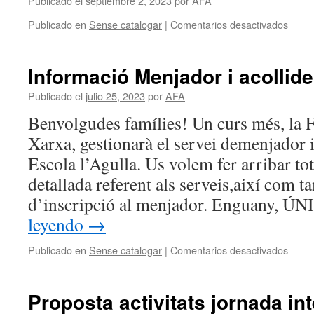
Publicado el
septiembre 2, 2023
por
AFA
en
Publicado en
Sense catalogar
|
Comentarios desactivados
Costu
Creat
Informació Menjador i acollid
Publicado el
julio 25, 2023
por
AFA
Benvolgudes famílies! Un curs més, la 
Xarxa, gestionarà el servei demenjador i 
Escola l’Agulla. Us volem fer arribar to
detallada referent als serveis,així com ta
d’inscripció al menjador. Enguany
leyendo
→
en
Publicado en
Sense catalogar
|
Comentarios desactivados
Infor
Menja
i
Proposta activitats jornada i
acolli