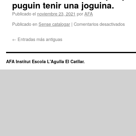
puguin tenir una joguina.
Publicado el
noviembre 23, 2021
por
AFA
en
Publicado en
Sense catalogar
|
Comentarios desactivados
Camp
de
←
Entradas más antiguas
recoll
de
joguin
que
AFA Institut Escola L'Agulla El Catllar.
un
any
més
torne
a
fer,
per
tal
d’aju
a
aquel
nen@