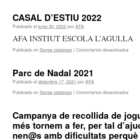
Fwd:
Infor
diver
CASAL D’ESTIU 2022
AFA
curs
Publicado el
junio 30, 2022
por
AFA
2022-
AFA INSTIUT ESCOLA L’AGULLA
23
en
Publicado en
Sense catalogar
|
Comentarios desactivados
CAS
D’ES
2022
Parc de Nadal 2021
Publicado el
diciembre 17, 2021
por
AFA
en
Publicado en
Sense catalogar
|
Comentarios desactivados
Parc
de
Nadal
Campanya de recollida de jog
2021
més tornem a fer, per tal d’aj
nen@s amb dificultats perquè