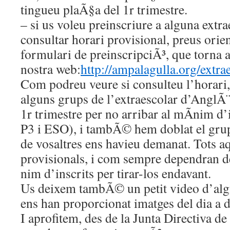
tingueu plaÃ§a del 1r trimestre.
– si us voleu preinscriure a alguna extr
consultar horari provisional, preus orien
formulari de preinscripciÃ³, que torna a 
nostra web:
http://ampalagulla.org/extra
Com podreu veure si consulteu l’horari,
alguns grups de l’extraescolar d’AnglÃ¨
1r trimestre per no arribar al mÃ­nim d’
P3 i ESO), i tambÃ© hem doblat el gru
de vosaltres ens havieu demanat. Tots a
provisionals, i com sempre dependran de
nim d’inscrits per tirar-los endavant.
Us deixem tambÃ© un petit video d’alg
ens han proporcionat imatges del dia a di
I aprofitem, des de la Junta Directiva de