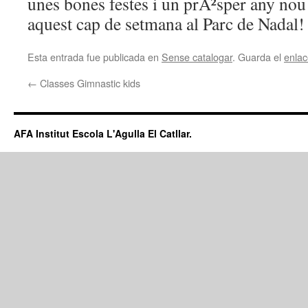
unes bones festes i un prÃ²sper any no
aquest cap de setmana al Parc de Nadal!
Esta entrada fue publicada en
Sense catalogar
. Guarda el
enla
←
Classes Gimnastic kids
AFA Institut Escola L'Agulla El Catllar.