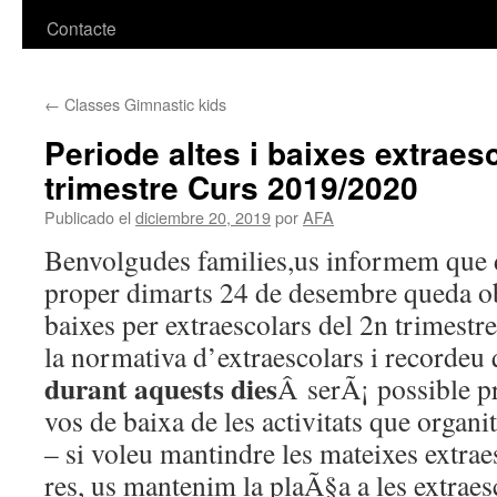
Contacte
←
Classes Gimnastic kids
Periode altes i baixes extraes
trimestre Curs 2019/2020
Publicado el
diciembre 20, 2019
por
AFA
Benvolgudes families,us informem que d
proper dimarts 24 de desembre queda obe
baixes per extraescolars del 2n trimestr
la normativa d’extraescolars i recordeu
durant aquests dies
Â serÃ¡ possible p
vos de baixa de les activitats que organi
– si voleu mantindre les mateixes extrae
res, us mantenim la plaÃ§a a les extraesc