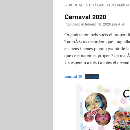
←
XERRADES CRÃ‰IXER EN FAMÃLIA
Carnaval 2020
Publicado el
febrero 18, 2020
por
AFA
Organitzarem pels socis el proper div
TambÃ© us recordem que:- aquella tar
els nens i nenes puguin gaduir de la
que celebrarem el proper 7 de marÃ
Us esperem a tots i a totes el divend
carnaval-20
Descarga