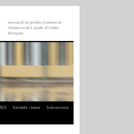
AssociaciÃ³ de famÃ­lies d'alumnes de
l'Institut-escola L'Agulla. El Catllar.
Tarragona
RES
Xandalls i bates
Subvencions