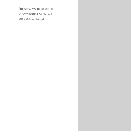
https://www.meteoclimati
c.net/pastilla/ESCAT430
0000043764A.gif