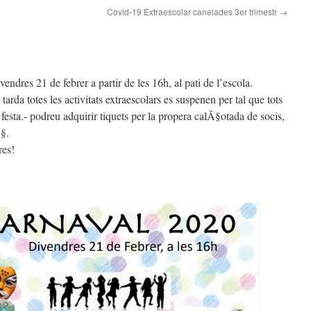
Covid-19 Extraescolar canelades 3er trimestr
→
endres 21 de febrer a partir de les 16h, al pati de l’escola.
da totes les activitats extraescolars es suspenen per tal que tots
 festa.- podreu adquirir tiquets per la propera calÃ§otada de socis,
§.
res!