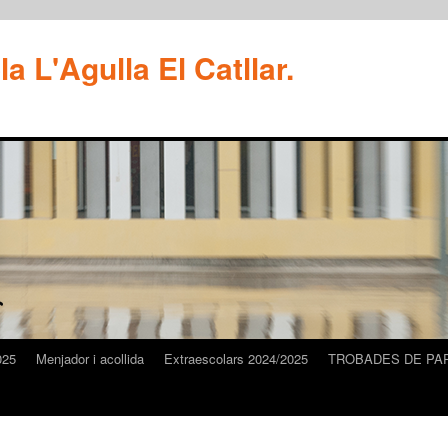
a L'Agulla El Catllar.
025
Menjador i acollida
Extraescolars 2024/2025
TROBADES DE PA