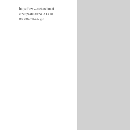
https://www.meteoclimati
c.net/pastilla/ESCAT430
0000043764A.gif