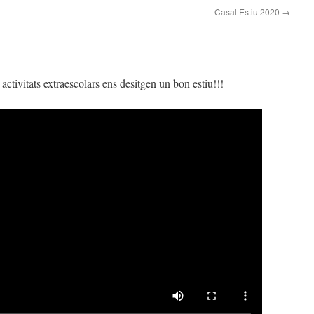
Casal Estiu 2020
→
ivitats extraescolars ens desitgen un bon estiu!!!