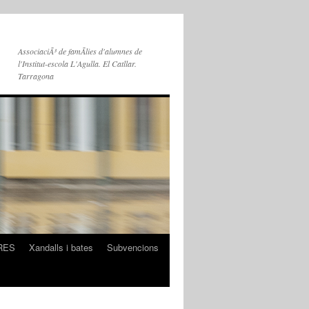
AssociaciÃ³ de famÃ­lies d'alumnes de
l'Institut-escola L'Agulla. El Catllar.
Tarragona
RES
Xandalls i bates
Subvencions