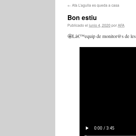
←
Afa L’agulla es queda a casa
Bon estiu
Publicado el
junio 4, 2020
por
AFA
🤩Lâ€™equip de monitor@s de les act