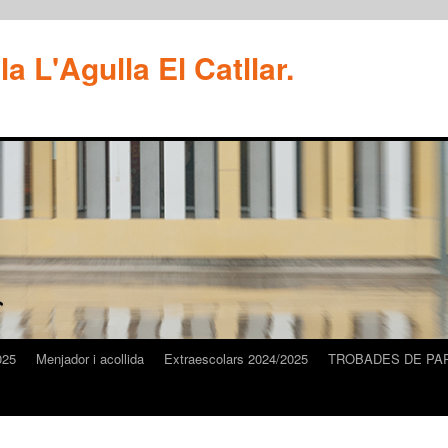
a L'Agulla El Catllar.
025
Menjador i acollida
Extraescolars 2024/2025
TROBADES DE PA