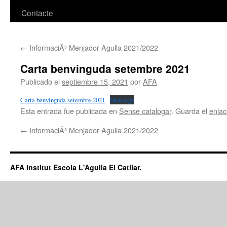
Contacte
←
InformaciÃ³ Menjador Agulla 2021/2022
Carta benvinguda setembre 2021
Publicado el
septiembre 15, 2021
por
AFA
Carta benvinguda setembre 2021
Descarga
Esta entrada fue publicada en
Sense catalogar
. Guarda el
enla
←
InformaciÃ³ Menjador Agulla 2021/2022
AFA Institut Escola L'Agulla El Catllar.