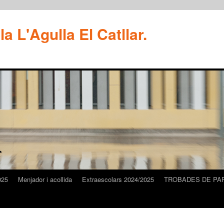
a L'Agulla El Catllar.
025
Menjador i acollida
Extraescolars 2024/2025
TROBADES DE PA