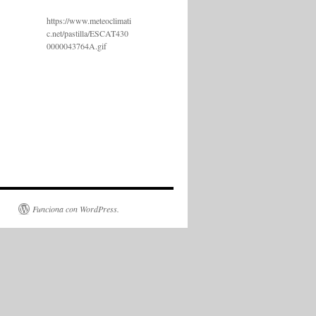
https://www.meteoclimati
c.net/pastilla/ESCAT430
0000043764A.gif
Funciona con WordPress.