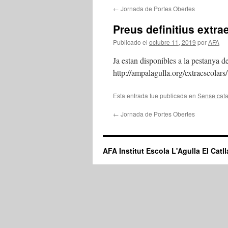
←
Jornada de Portes Obertes
Preus definitius extra
Publicado el
octubre 11, 2019
por
AFA
Ja estan disponibles a la pestanya de
http://ampalagulla.org/extraescolars/
Esta entrada fue publicada en
Sense cata
←
Jornada de Portes Obertes
AFA Institut Escola L'Agulla El Catll