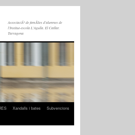
AssociaciÃ³ de famÃ­lies d'alumnes de
l'Institut-escola L'Agulla. El Catllar.
Tarragona
RES
Xandalls i bates
Subvencions