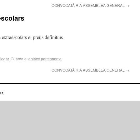
CONVOCATÃ’RIA ASSEMBLEA GENERAL
→
escolars
 extraescolars el preus definitius
logar
. Guarda el
enlace permanente
.
CONVOCATÃ’RIA ASSEMBLEA GENERAL
→
ar.